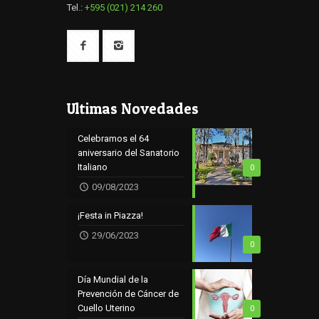
Tel.:
+595 (021) 214 260
Ultimas Novedades
Celebramos el 64
aniversario del Sanatorio
Italiano
0
09/08/2023
¡Festa in Piazza!
29/06/2023
0
Día Mundial de la
Prevención de Cáncer de
Cuello Uterino
0